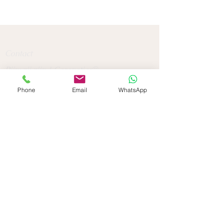
Contact
Pijnvrij zijn | Carenetics®
Kiki Kemp
Phone
Email
WhatsApp
Pijnvrij@carenetics.nl
Telefoon 030-6664100
Mobiel 06-12130115
Praktijk zit in Nieuwegein - Utrecht
Ook online coaching mogelijk of o
p locatie
afhankelijk van de situatie
Privacyverklaring