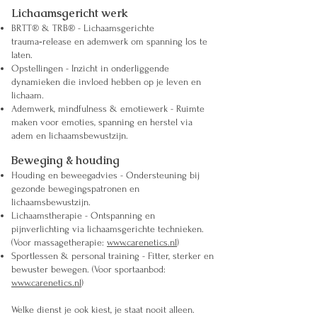
Lichaamsgericht werk
BRTT® & TRB® - Lichaamsgerichte
trauma‑release en ademwerk om spanning los te
laten.
Opstellingen - Inzicht in onderliggende
dynamieken die invloed hebben op je leven en
lichaam.
Ademwerk, mindfulness & emotiewerk - Ruimte
maken voor emoties, spanning en herstel via
adem en lichaamsbewustzijn.
Beweging & houding
Houding en beweegadvies - Ondersteuning bij
gezonde bewegingspatronen en
lichaamsbewustzijn.
Lichaamstherapie - Ontspanning en
pijnverlichting via lichaamsgerichte technieken.
(Voor massagetherapie:
www.carenetics.nl
)
Sportlessen & personal training - Fitter, sterker en
bewuster bewegen. (Voor sportaanbod:
www.carenetics.nl
)
Welke dienst je ook kiest, je staat nooit alleen.