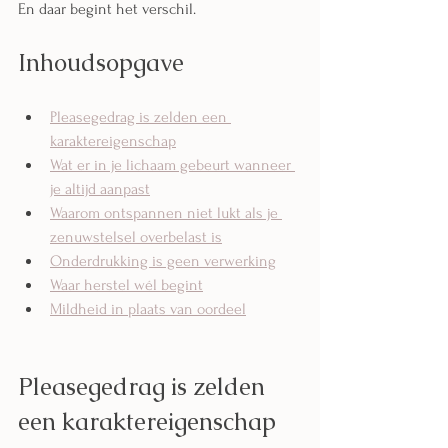
En daar begint het verschil.
Inhoudsopgave
Pleasegedrag is zelden een 
karaktereigenschap
Wat er in je lichaam gebeurt wanneer 
je altijd aanpast
Waarom ontspannen niet lukt als je 
zenuwstelsel overbelast is
Onderdrukking is geen verwerking
Waar herstel wél begint
Mildheid in plaats van oordeel
Pleasegedrag is zelden 
een karaktereigenschap