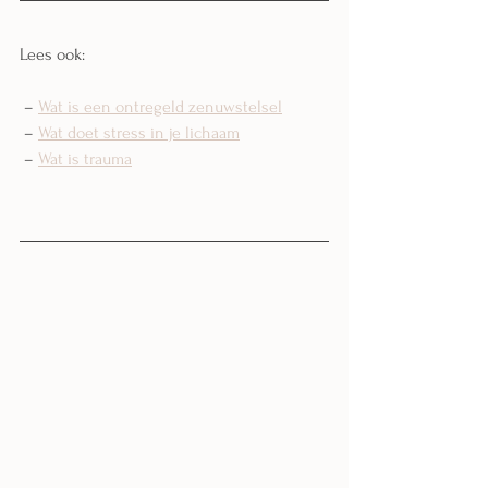
Lees ook:
 – 
Wat is een ontregeld zenuwstelsel
 – 
Wat doet stress in je lichaam
 – 
Wat is trauma