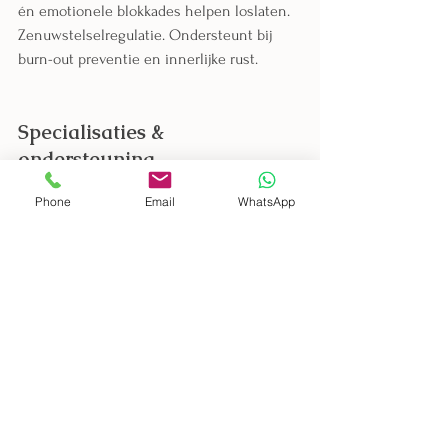
én emotionele blokkades helpen loslaten. 
Zenuwstelselregulatie. Ondersteunt bij 
burn-out preventie en innerlijke rust.
Specialisaties & 
ondersteuning
Phone
Email
WhatsApp
Body Remembers Trauma Therapy 
(BRTT & TRB) 
Voor het verwerken van dieper 
liggende trauma’s en het herstellen 
van vertrouwen in je lichaam.
Mindfulness & Ademwerk
Reguleer stress, versterk je 
emotionele veerkracht en kom uit je 
hoofd.
Lichaamstherapie & Massagetherapie