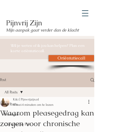
Pijnvrij Zijn
Mijn aanpak gaat verder dan de klacht
Wil je weten of ik jou kan helpen? Plan een
korte oriëntatiecall.
Oriëntatiecall
Post
All Posts
Kiki | Pijnvrijzijn.nl
All Posts
11 mei
4 minuten om te lezen
Waarom pleasegedrag kan
Bewegen
zorgen voor chronische
Chronische Pijn